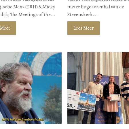
gische Mens (TRH) & Micky
meter hoge torenhal van de
ijk, The Meetings of the...
Stevenskerk...
 Meer
Lees Meer