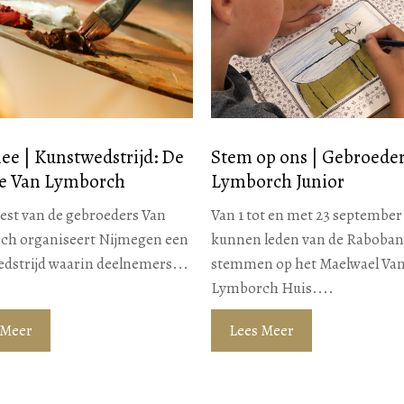
e | Kunstwedstrijd: De
Stem op ons | Gebroede
e Van Lymborch
Lymborch Junior
eest van de gebroeders Van
Van 1 tot en met 23 september
ch organiseert Nijmegen een
kunnen leden van de Raboba
dstrijd waarin deelnemers...
stemmen op het Maelwael Va
Lymborch Huis....
 Meer
Lees Meer