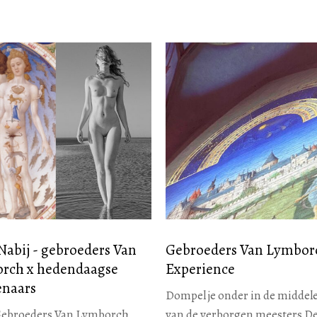
Nabij - gebroeders Van
Gebroeders Van Lymbor
rch x hedendaagse
Experience
enaars
Dompel je onder in de midde
Gebroeders Van Lymborch,
van de verborgen meesters De