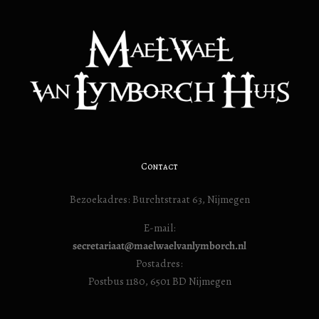
Contact
Bezoekadres: Burchtstraat 63, Nijmegen
E-mail:
secretariaat@maelwaelvanlymborch.nl
Postadres:
Postbus 1180, 6501 BD Nijmegen