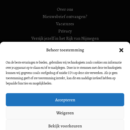
Over ons
Nieuwsbrief ontvangen?
Vacatures
Privacy
Verrijk jezelf in het Rijk van Nijmegen
RSIN Gebroeders Van Limburg Huis (ook: Maelwael van
Beheer toestemming
Lymborch Huis): 854500728
Om de beste ervaringen te bieden, gebruiken wij technologieën zoals cookies om informatie
RSIN Stiching Maelwael Van Lymborch: 813106680
over je apparaat op te slaan en/of te raadplegen. Door in te stemmen met deze technologieën
kunnen wij gegevens zoals surfgedrag of unieke ID's op deze site verwerken. Als je geen
toestemming geeft of uw toestemming intrekt, kan dit een nadelige invloed hebben op
bepaalde functies en mogelijkheden.
Volg ons op:
Accepteren
Weigeren
Bekijk voorkeuren