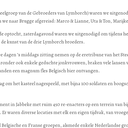
deelgroep van de Gebroeders van Lymborch) waren we uitgenodig
ijn we naar Brugge afgereisd: Marco & Lianne, Uta & Ton, Marijk
de optocht, zaterdagavond waren we uitgenodigd om tijdens h
n de kunst van de drie Lymborch broeders.
ee dagen ’s middags zitting nemen op de eretribune van het St
aaronder ook enkele geduchte jonkvrouwen, braken vele lansen v
 handen een magnum fles Belgisch bier ontvangen.
ag om het kasteel nagespeeld, met bijna 100 soldaten en boogsc
ent in Jabbeke met ruim 450 re-enacters op een terrein van bi
. Er waren diverse locaties met elk een eigen tijdvak, van vroeg
l Belgische en Franse groepen, alsmede enkele Nederlandse g