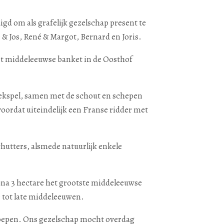
d om als grafelijk gezelschap present te
e & Jos, René & Margot, Bernard en Joris.
et middeleeuwse banket in de Oosthof
eekspel, samen met de schout en schepen
oordat uiteindelijk een Franse ridder met
hutters, alsmede natuurlijk enkele
jna 3 hectare het grootste middeleeuwse
e tot late middeleeuwen.
roepen. Ons gezelschap mocht overdag