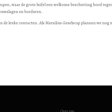
ampen, waar de grote luifel een welkome beschutting bood teg
ouwslagen en borduren.
 de leuke contacten. Als Marsilius Geselscap plannen we nog m
Over ons