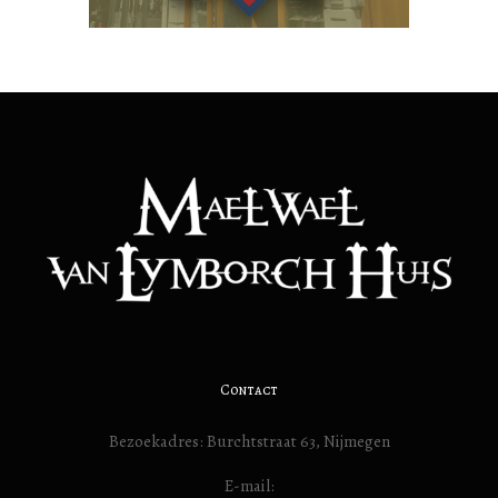
Contact
Bezoekadres: Burchtstraat 63, Nijmegen
E-mail: