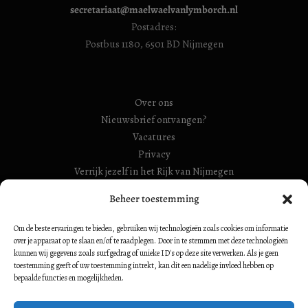
secretariaat@maelwaelvanlymborch.nl
Postadres:
Postbus 1180, 6501 BD Nijmegen
Over ons
Nieuwsbrief ontvangen?
Vacatures
Privacy
Verrijk jezelf in het Rijk van Nijmegen
RSIN Gebroeders Van Limburg Huis (ook: Maelwael van
Beheer toestemming
Lymborch Huis): 854500728
Om de beste ervaringen te bieden, gebruiken wij technologieën zoals cookies om informatie
RSIN Stiching Maelwael Van Lymborch: 813106680
over je apparaat op te slaan en/of te raadplegen. Door in te stemmen met deze technologieën
kunnen wij gegevens zoals surfgedrag of unieke ID's op deze site verwerken. Als je geen
toestemming geeft of uw toestemming intrekt, kan dit een nadelige invloed hebben op
bepaalde functies en mogelijkheden.
Volg ons op: