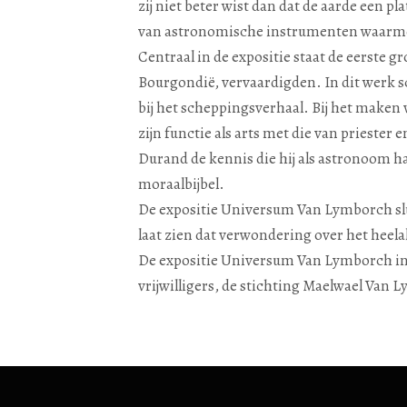
zij niet beter wist dan dat de aarde een 
van astronomische instrumenten waarme
Centraal in de expositie staat de eerste g
Bourgondië, vervaardigden. In dit werk sch
bij het scheppingsverhaal. Bij het maken 
zijn functie als arts met die van prieste
Durand de kennis die hij als astronoom h
moraalbijbel.
De expositie Universum Van Lymborch slu
laat zien dat verwondering over het heelal
De expositie Universum Van Lymborch in
vrijwilligers, de stichting Maelwael Va