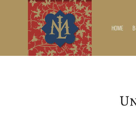
HOME
B
Un