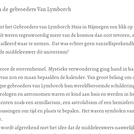
an de gebroeders Van Lymborch
nt het Gebroeders van Lymborch Huis in Nijmegen een blik op d
 weten tegenwoordig meer van de kosmos dan ooit tevoren, en
ailleerd waar te nemen. Dat was echter geen vanzelfsprekendh
de middeleeuwer dit universum?
ad voor de sterrenhemel. Mystieke verwondering ging hand in h
van zon en maan bepaalden de kalender. Van groot belang om de 
egse gebroeders van Lymborch hun wereldberoemde schilderin
trologen en astronomen waren er kind aan huis en werden in h
enten zoals een armillarium, een astrolabium of een hemisfer
assingen om tijd en plaats te bepalen. Het waren symbolen van
e.
wordt afgerekend met het idee dat de middeleeuwers nauwelij