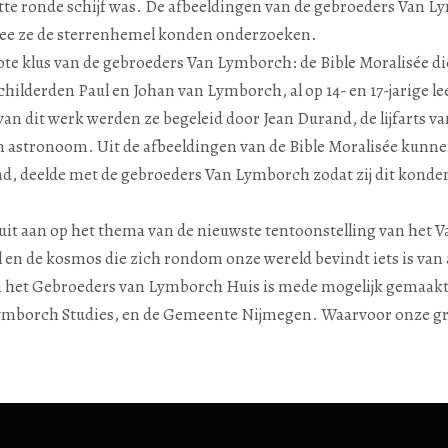
platte ronde schijf was. De afbeeldingen van de gebroeders Van
e ze de sterrenhemel konden onderzoeken.
rote klus van de gebroeders Van Lymborch: de Bible Moralisée die
ilderden Paul en Johan van Lymborch, al op 14- en 17-jarige leef
van dit werk werden ze begeleid door Jean Durand, de lijfarts 
r en astronoom. Uit de afbeeldingen van de Bible Moralisée kun
ad, deelde met de gebroeders Van Lymborch zodat zij dit kond
it aan op het thema van de nieuwste tentoonstelling van het V
 en de kosmos die zich rondom onze wereld bevindt iets is van a
 het Gebroeders van Lymborch Huis is mede mogelijk gemaakt 
n Lymborch Studies, en de Gemeente Nijmegen. Waarvoor onze g