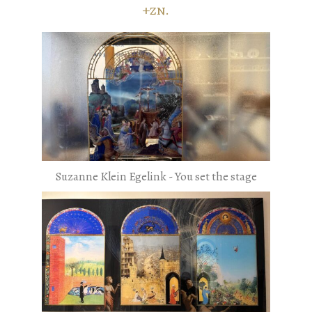
+zn.
Suzanne Klein Egelink - You set the stage