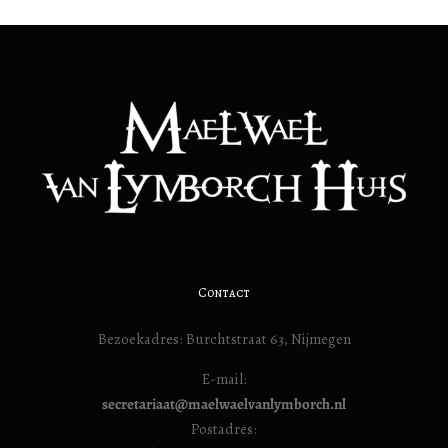
Contact
Bezoekadres: Burchtstraat 63, Nijmegen
E-mail:
secretariaat@maelwaelvanlymborch.nl
Postadres: