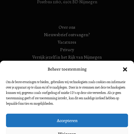
Postbus 1180, 6501 BD Nijmegen
Over ons
Nieuwsbrief ontvangen?
Vacatures
Privacy
Verrijk jezelf in het Rijk van Nijmegen
Beheer toestemming
RSIN Gebroeders Van Limburg Huis (ook: Maelwael van
Lymborch Huis): 854500728
Om de beste ervaringen te bieden, gebruiken wij technologieën zoals cookies om informatie
RSIN Stiching Maelwael Van Lymborch: 813106680
over je apparaat op te slaan en/of te raadplegen. Door in te stemmen met deze technologieën
kunnen wij gegevens zoals surfgedrag of unieke ID's op deze site verwerken. Als je geen
toestemming geeft of uw toestemming intrekt, kan dit een nadelige invloed hebben op
bepaalde functies en mogelijkheden.
Volg ons op:
Accepteren
Weigeren