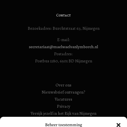
Contact
Bezoekadres: Burchtstraat 63, Nijmegen
E-mail:
secretariaat@maelwaelvanlymborch.nl
Postadres:
Postbus 1180, 6501 BD Nijmegen
Over ons
Nieuwsbrief ontvangen?
Vacatures
Privacy
Verrijk jezelf in het Rijk van Nijmegen
RSIN Gebroeders Van Limburg Huis (ook: Maelwael van
Beheer toestemming