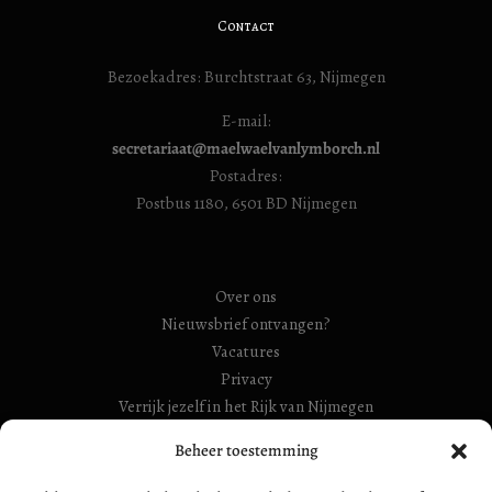
Contact
Bezoekadres: Burchtstraat 63, Nijmegen
E-mail:
secretariaat@maelwaelvanlymborch.nl
Postadres:
Postbus 1180, 6501 BD Nijmegen
Over ons
Nieuwsbrief ontvangen?
Vacatures
Privacy
Verrijk jezelf in het Rijk van Nijmegen
Beheer toestemming
RSIN Gebroeders Van Limburg Huis (ook: Maelwael van
Lymborch Huis): 854500728