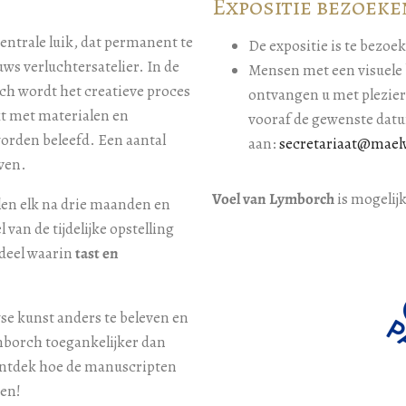
Expositie bezoeke
centrale luik, dat permanent te
De expositie is te bezoe
ws verluchtersatelier. In de
Mensen met een visuele 
ch wordt het creatieve proces
ontvangen u met plezier
t met materialen en
vooraf de gewenste dat
rden beleefd. Een aantal
aan:
secretariaat@mael
ven.
Voel van Lymborch
is mogelij
len elk na drie maanden en
 van de tijdelijke opstelling
deel waarin
tast en
se kunst anders te beleven en
borch toegankelijker dan
ontdek hoe de manuscripten
men!