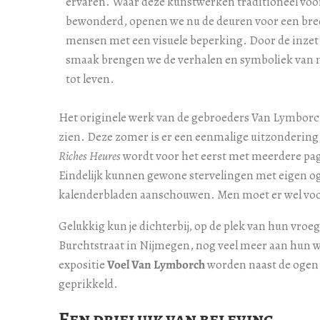
ervaren. Waar deze kunstwerken traditioneel voo
bewonderd, openen we nu de deuren voor een brede
mensen met een visuele beperking. Door de inzet v
smaak brengen we de verhalen en symboliek van
tot leven.
Het originele werk van de gebroeders Van Lymborch 
zien. Deze zomer is er een eenmalige uitzonderin
Riches Heures
wordt voor het eerst met meerdere pagi
Eindelijk kunnen gewone stervelingen met eigen 
kalenderbladen aanschouwen. Men moet er wel voo
Gelukkig kun je dichterbij, op de plek van hun vroeg
Burchtstraat in Nijmegen, nog veel meer aan hun w
expositie
Voel Van Lymborch
worden naast de ogen
geprikkeld.
Een
drieluik van beleving