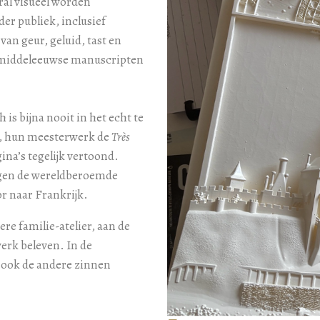
ral visueel worden
r publiek, inclusief
an geur, geluid, tast en
 middeleeuwse manuscripten
is bijna nooit in het echt te
g, hun meesterwerk de
Très
na’s tegelijk vertoond.
ogen de wereldberoemde
r naar Frankrijk.
ere familie-atelier, aan de
erk beleven. In de
 ook de andere zinnen