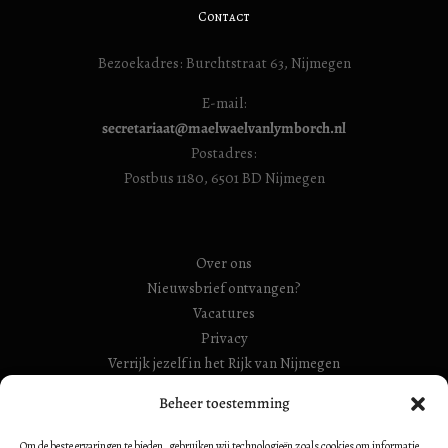
Contact
Bezoekadres: Burchtstraat 63, Nijmegen
E-mail:
secretariaat@maelwaelvanlymborch.nl
Postadres:
Postbus 1180, 6501 BD Nijmegen
Over ons
Nieuwsbrief ontvangen?
Vacatures
Privacy
Verrijk jezelf in het Rijk van Nijmegen
RSIN Gebroeders Van Limburg Huis (ook: Maelwael van
Beheer toestemming
Lymborch Huis): 854500728
Om de beste ervaringen te bieden, gebruiken wij technologieën zoals cookies om informatie