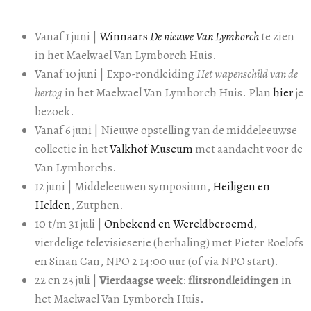
Vanaf 1 juni |
Winnaars
De nieuwe Van Lymborch
te zien
in het Maelwael Van Lymborch Huis.
Vanaf 10 juni | Expo-rondleiding
Het wapenschild van de
hertog
in het Maelwael Van Lymborch Huis. Plan
hier
je
bezoek.
Vanaf 6 juni | Nieuwe opstelling van de middeleeuwse
collectie in het
Valkhof Museum
met aandacht voor de
Van Lymborchs.
12 juni | Middeleeuwen symposium,
Heiligen en
Helden
, Zutphen.
10 t/m 31 juli |
Onbekend en Wereldberoemd
,
vierdelige televisieserie (herhaling) met Pieter Roelofs
en Sinan Can, NPO 2 14:00 uur (of via NPO start).
22 en 23 juli |
Vierdaagse week
:
flitsrondleidingen
in
het Maelwael Van Lymborch Huis.