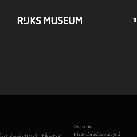
Over ons
Nieuwsbrief ontvangen?
res: Burchtstraat 63, Nijmegen