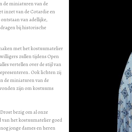
an de miniaturen van de
t inzet van de Cotardie en
e ontstaan van adellijke,
 dragen bij historische
s maken met het kostuumatelier
illigers zullen tijdens Open
les vertellen over de stijl van
representeren. Ook lichten zij
an de miniaturen van de
evonden zijn om kostuums
Drost bezig om al onze
d van het kostuumatelier goed
e nog jonge dames en heren