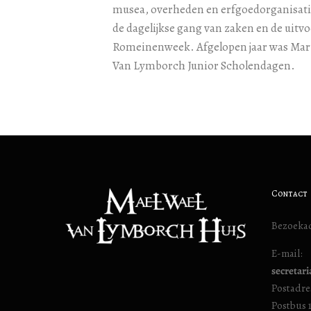
musea, overheden en erfgoedorganisatie
de dagelijkse gang van zaken en de uitv
Romeinenweek. Afgelopen jaar was Mart
Van Lymborch Junior Scholendagen.
Contact
Bezoekad
E-mail:
secretar
Postadre
Postbus 