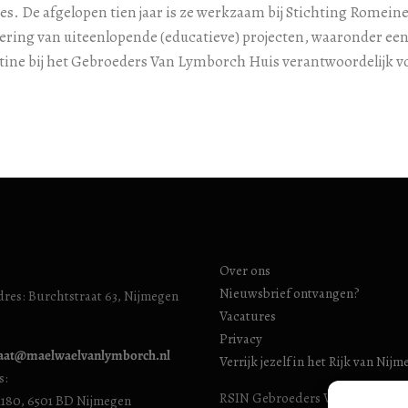
s. De afgelopen tien jaar is ze werkzaam bij Stichting Romein
oering van uiteenlopende (educatieve) projecten, waaronder ee
ine bij het Gebroeders Van Lymborch Huis verantwoordelijk vo
Over ons
Nieuwsbrief ontvangen?
res: Burchtstraat 63, Nijmegen
Vacatures
Privacy
iaat@maelwaelvanlymborch.nl
Verrijk jezelf in het Rijk van Nij
s:
RSIN Gebroeders Van Limburg H
1180, 6501 BD Nijmegen