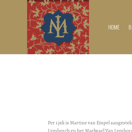
HOME
B
Per 1 juli is Martine van Empel aangestel
Lymborch en het Maelwael Van Lymborc