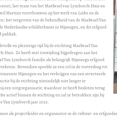
rvator), het team van het Maelwael van Lymborch Huis en
g wil Martine voortbouwen op het werk van Lieke en de
en: het vergroten van de bekendheid van de Maelwael Van
e Nederlandse schilderkunst in Nijmegen, en dit erfgoed
d publiek.
volle en plezierige tijd bij de stichting Maelwael Van
 Huis. Ze heeft met toewijding bijgedragen aan het
el Van Lymborch familie als belangrijk Nijmeegs erfgoed
etekenis. Bovendien speelde ze een rol in de toetreding tot
 Gemeente Nijmegen en het verkrijgen van een structurele
ctie bij de stichting uiteindelijk niet langer te
 een zorgorganisatie, waardoor ze heeft besloten terug
ieke actief binnen de stichting en zal ze betrokken zijn bij
rs Van Lymborch jaar 2025.
ee als projectleider en organisator in de cultuur- en erfgoeds