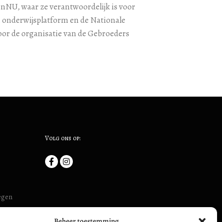
enNU, waar ze verantwoordelijk is voor
n onderwijsplatform en de Nationale
or de organisatie van de Gebroeders
Volg ons op:
megen
uis (ook:
Beheer toestemming