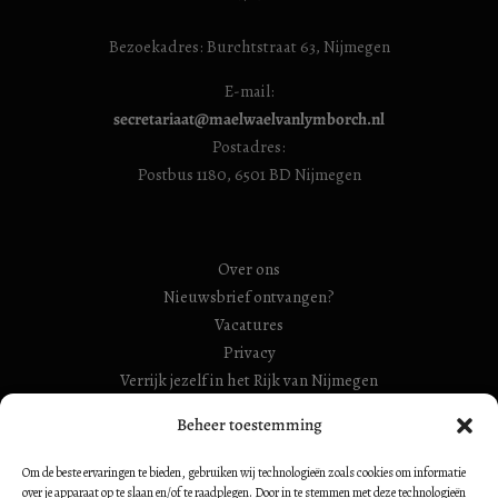
Bezoekadres: Burchtstraat 63, Nijmegen
E-mail:
secretariaat@maelwaelvanlymborch.nl
Postadres:
Postbus 1180, 6501 BD Nijmegen
Over ons
Nieuwsbrief ontvangen?
Vacatures
Privacy
Verrijk jezelf in het Rijk van Nijmegen
Beheer toestemming
RSIN Gebroeders Van Limburg Huis (ook: Maelwael van
Lymborch Huis): 854500728
Om de beste ervaringen te bieden, gebruiken wij technologieën zoals cookies om informatie
RSIN Stiching Maelwael Van Lymborch: 813106680
over je apparaat op te slaan en/of te raadplegen. Door in te stemmen met deze technologieën