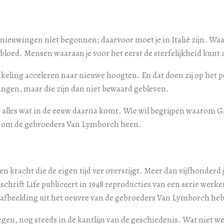
ieuwingen niet begonnen; daarvoor moet je in Italië zijn. Waar
loed. Mensen waaraan je voor het eerst de sterfelijkheid kunt 
kkeling acceleren naar nieuwe hoogten. En dat doen zij op het
ngen, maar die zijn dan niet bewaard gebleven.
alles wat in de eeuw daarna komt. Wie wil begrijpen waarom Gi
t om de gebroeders Van Lymborch heen.
en kracht die de eigen tijd ver overstijgt. Meer dan vijfhonde
dschrift Life publiceert in 1948 reproducties van een serie w
en afbeelding uit het oeuvre van de gebroeders Van Lymborch he
megen, nog steeds in de kantlijn van de geschiedenis. Wat niet w