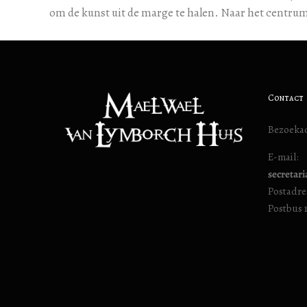
om de kunst uit de marge te halen. Naar het centru
Contact
Bezoekad
E-mail:
secretar
Postadre
Postbus 