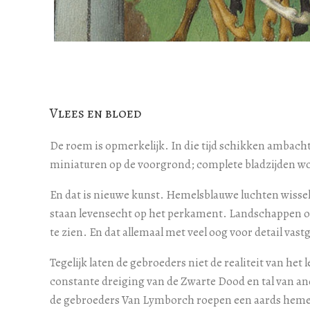
Vlees en bloed
De roem is opmerkelijk. In die tijd schikken ambacht
miniaturen op de voorgrond; complete bladzijden w
En dat is nieuwe kunst. Hemelsblauwe luchten wissel
staan levensecht op het perkament. Landschappen ope
te zien. En dat allemaal met veel oog voor detail vas
Tegelijk laten de gebroeders niet de realiteit van het 
constante dreiging van de Zwarte Dood en tal van a
de gebroeders Van Lymborch roepen een aards hemel