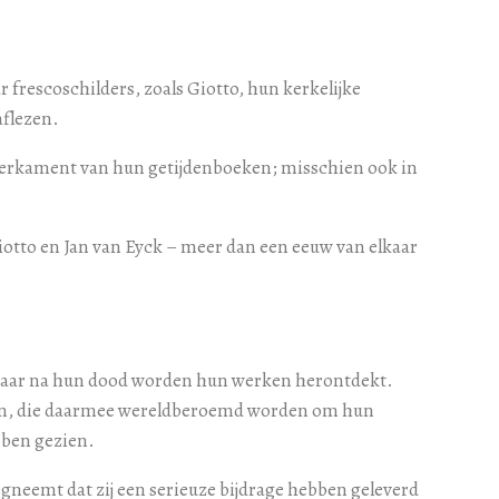
 frescoschilders, zoals Giotto, hun kerkelijke
aflezen.
 perkament van hun getijdenboeken; misschien ook in
otto en Jan van Eyck – meer dan een eeuw van elkaar
rd jaar na hun dood worden hun werken herontdekt.
erken, die daarmee wereldberoemd worden om hun
bben gezien.
egneemt dat zij een serieuze bijdrage hebben geleverd