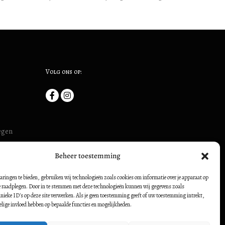
Volg ons op:
megen
uis (ook:
Beheer toestemming
54500728
borch:
aringen te bieden, gebruiken wij technologieën zoals cookies om informatie over je apparaat op
te raadplegen. Door in te stemmen met deze technologieën kunnen wij gegevens zoals
nieke ID's op deze site verwerken. Als je geen toestemming geeft of uw toestemming intrekt,
elige invloed hebben op bepaalde functies en mogelijkheden.