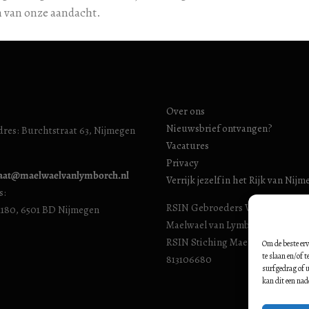
m van onze aandacht.
Over ons
Nieuwsbrief ontvangen?
res: Burchtstraat 63, Nijmegen
Vacatures
Privacy
iaat@maelwaelvanlymborch.nl
Verrijk jezelf in het Rijk van Nij
s:
RSIN Gebroeders Van Limburg H
1180, 6501 BD Nijmegen
Maelwael van Lymborch Huis): 8
RSIN Stiching Maelwael Van Lym
Om de beste erv
te slaan en/of 
813106680
surfgedrag of u
kan dit een nad