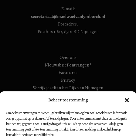
E-mail:
secretariaat@maelwaelvanlymborch.nl
Postadres:
Postbus 1180, 6501 BD Nijmegen
Over ons
Nieuwsbrief ontvangen?
Vacatures
Privacy
Verrijk jezelf in het Rijk van Nijmegen
Beheer toestemming
RSIN Gebroeders Van Limburg Huis (ook: Maelwael van
Lymborch Huis): 854500728
Om de beste ervaringen te bieden, gebruiken wij technologieën zoals cookies om informatie
RSIN Stiching Maelwael Van Lymborch: 813106680
over je apparaat op te slaan en/of te raadplegen. Door in te stemmen met deze technologieën
kunnen wij gegevens zoals surfgedrag of unieke ID's op deze site verwerken. Als je geen
toestemming geeft of uw toestemming intrekt, kan dit een nadelige invloed hebben op
bepaalde functies en mogelijkheden.