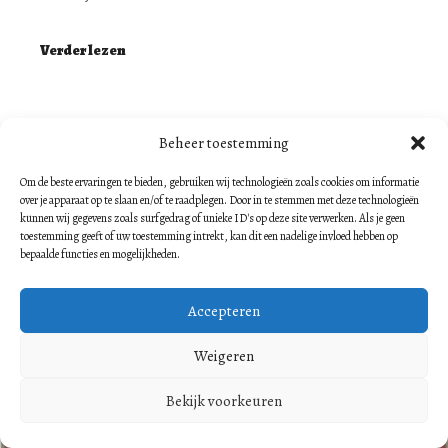
Verder lezen
Beheer toestemming
Om de beste ervaringen te bieden, gebruiken wij technologieën zoals cookies om informatie
over je apparaat op te slaan en/of te raadplegen. Door in te stemmen met deze technologieën
kunnen wij gegevens zoals surfgedrag of unieke ID's op deze site verwerken. Als je geen
toestemming geeft of uw toestemming intrekt, kan dit een nadelige invloed hebben op
bepaalde functies en mogelijkheden.
Accepteren
Weigeren
Bekijk voorkeuren