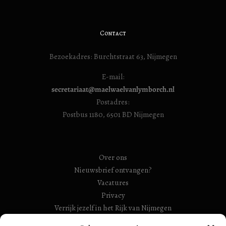
Contact
Bezoekadres: Burchtstraat 63, Nijmegen
E-mail:
secretariaat@maelwaelvanlymborch.nl
Postadres:
Postbus 1180, 6501 BD Nijmegen
Over ons
Nieuwsbrief ontvangen?
Vacatures
Privacy
Verrijk jezelf in het Rijk van Nijmegen