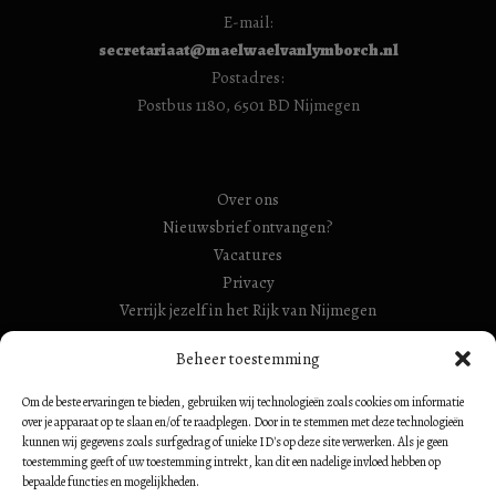
E-mail:
secretariaat@maelwaelvanlymborch.nl
Postadres:
Postbus 1180, 6501 BD Nijmegen
Over ons
Nieuwsbrief ontvangen?
Vacatures
Privacy
Verrijk jezelf in het Rijk van Nijmegen
RSIN Gebroeders Van Limburg Huis (ook: Maelwael van
Beheer toestemming
Lymborch Huis): 854500728
Om de beste ervaringen te bieden, gebruiken wij technologieën zoals cookies om informatie
RSIN Stiching Maelwael Van Lymborch: 813106680
over je apparaat op te slaan en/of te raadplegen. Door in te stemmen met deze technologieën
kunnen wij gegevens zoals surfgedrag of unieke ID's op deze site verwerken. Als je geen
toestemming geeft of uw toestemming intrekt, kan dit een nadelige invloed hebben op
bepaalde functies en mogelijkheden.