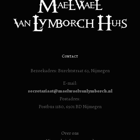
Contact
Bezoekadres: Burchtstraat 63, Nijmegen
E-mail:
secretariaat@maelwaelvanlymborch.nl
Postadres:
Postbus 1180, 6501 BD Nijmegen
Over ons