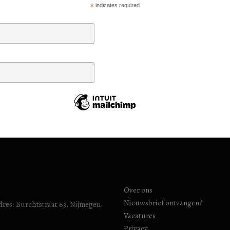
*
indicates required
Over ons
Nieuwsbrief ontvangen?
res: Burchtstraat 63, Nijmegen
Vacatures
Privacy