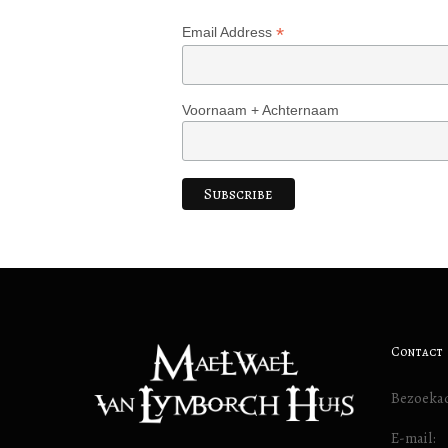
*
Email Address
Voornaam + Achternaam
Contact
Bezoekad
E-mail: