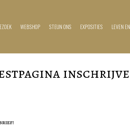
EZOEK
WEBSHOP
STEUN ONS
EXPOSITIES
LEVEN E
estpagina inschrijv
brief!