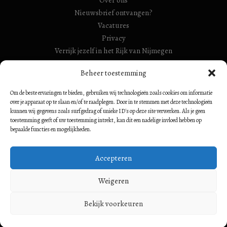
Over ons
Nieuwsbrief ontvangen?
Vacatures
Privacy
Verrijk jezelf in het Rijk van Nijmegen
RSIN Gebroeders Van Limburg Huis (ook: Maelwael van
Beheer toestemming
Lymborch Huis): 854500728
Om de beste ervaringen te bieden, gebruiken wij technologieën zoals cookies om informatie
RSIN Stiching Maelwael Van Lymborch: 813106680
over je apparaat op te slaan en/of te raadplegen. Door in te stemmen met deze technologieën
kunnen wij gegevens zoals surfgedrag of unieke ID's op deze site verwerken. Als je geen
toestemming geeft of uw toestemming intrekt, kan dit een nadelige invloed hebben op
bepaalde functies en mogelijkheden.
Volg ons op:
Accepteren
Weigeren
Bekijk voorkeuren
© Stichting Maelwael Van Lymborch 2026