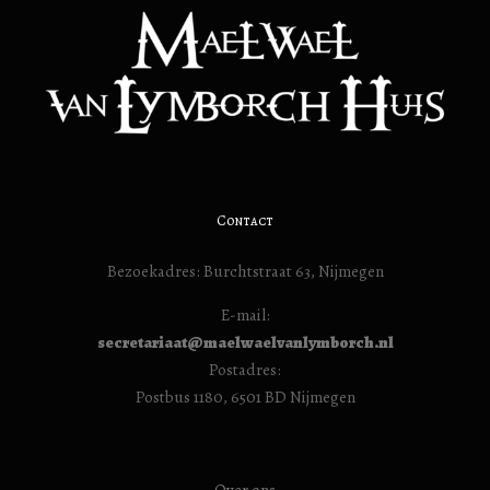
Contact
Bezoekadres: Burchtstraat 63, Nijmegen
E-mail:
secretariaat@maelwaelvanlymborch.nl
Postadres:
Postbus 1180, 6501 BD Nijmegen