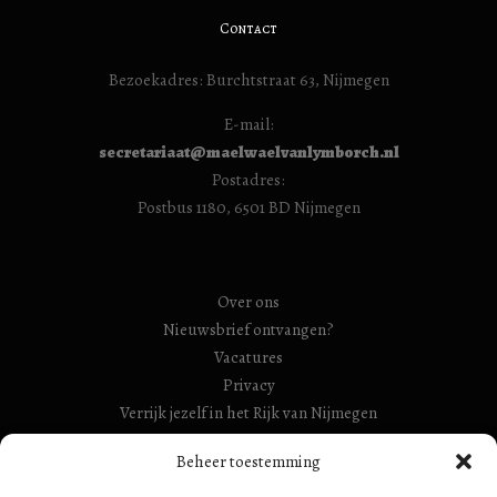
Contact
Bezoekadres: Burchtstraat 63, Nijmegen
E-mail:
secretariaat@maelwaelvanlymborch.nl
Postadres:
Postbus 1180, 6501 BD Nijmegen
Over ons
Nieuwsbrief ontvangen?
Vacatures
Privacy
Verrijk jezelf in het Rijk van Nijmegen
RSIN Gebroeders Van Limburg Huis (ook: Maelwael van
Beheer toestemming
Lymborch Huis): 854500728