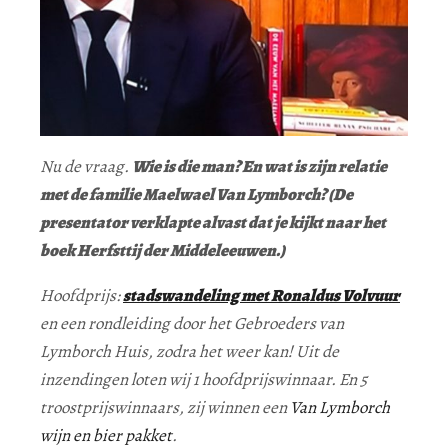
Nu de vraag.
Wie is die man? En wat is zijn relatie
met de familie Maelwael Van Lymborch? (De
presentator verklapte alvast dat je kijkt naar het
boek Herfsttij der Middeleeuwen.)
Hoofdprijs:
stadswandeling met Ronaldus Volvuur
en een rondleiding door het Gebroeders van
Lymborch Huis, zodra het weer kan! Uit de
inzendingen loten wij 1 hoofdprijswinnaar. En 5
troostprijswinnaars, zij winnen een
Van Lymborch
wijn en bier pakket
.