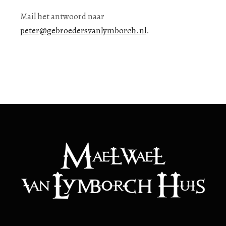
Mail het antwoord naar
peter@gebroedersvanlymborch.nl
.