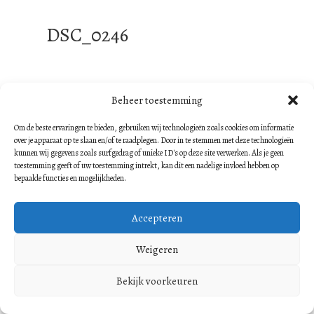
DSC_0246
Beheer toestemming
DSC_0247
Om de beste ervaringen te bieden, gebruiken wij technologieën zoals cookies om informatie
over je apparaat op te slaan en/of te raadplegen. Door in te stemmen met deze technologieën
kunnen wij gegevens zoals surfgedrag of unieke ID's op deze site verwerken. Als je geen
toestemming geeft of uw toestemming intrekt, kan dit een nadelige invloed hebben op
bepaalde functies en mogelijkheden.
Accepteren
DSC_0248
Weigeren
Bekijk voorkeuren