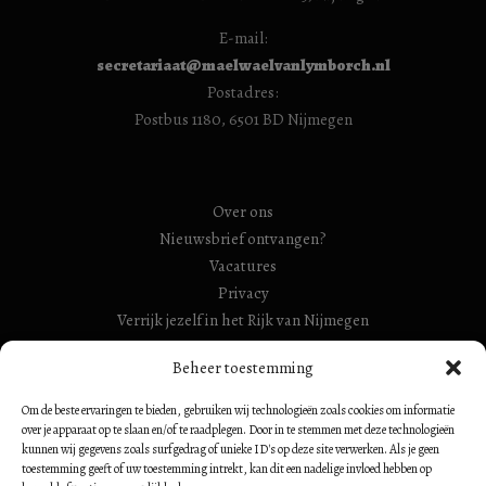
E-mail:
secretariaat@maelwaelvanlymborch.nl
Postadres:
Postbus 1180, 6501 BD Nijmegen
Over ons
Nieuwsbrief ontvangen?
Vacatures
Privacy
Verrijk jezelf in het Rijk van Nijmegen
RSIN Gebroeders Van Limburg Huis (ook: Maelwael van
Beheer toestemming
Lymborch Huis): 854500728
Om de beste ervaringen te bieden, gebruiken wij technologieën zoals cookies om informatie
RSIN Stiching Maelwael Van Lymborch: 813106680
over je apparaat op te slaan en/of te raadplegen. Door in te stemmen met deze technologieën
kunnen wij gegevens zoals surfgedrag of unieke ID's op deze site verwerken. Als je geen
toestemming geeft of uw toestemming intrekt, kan dit een nadelige invloed hebben op