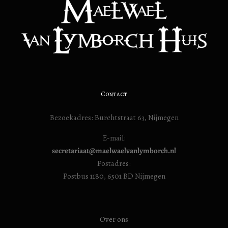
Contact
Bezoekadres: Burchtstraat 63, Nijmegen
E-mail:
secretariaat@maelwaelvanlymborch.nl
Postadres:
Postbus 1180, 6501 BD Nijmegen
Over ons