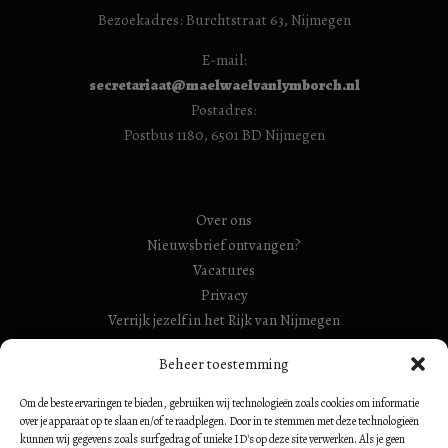
Bezoekadres: Burchtstraat 63, Nijmegen
E-mail:
secretariaat@maelwaelvanlymborch.nl
Postadres:
Postbus 1180, 6501 BD Nijmegen
Over ons
Nieuwsbrief ontvangen?
Vacatures
Privacy
Verrijk jezelf in het Rijk van Nijmegen
RSIN Gebroeders Van Limburg Huis (ook: Maelwael van
Beheer toestemming
Lymborch Huis): 854500728
Om de beste ervaringen te bieden, gebruiken wij technologieën zoals cookies om informatie
RSIN Stiching Maelwael Van Lymborch: 813106680
over je apparaat op te slaan en/of te raadplegen. Door in te stemmen met deze technologieën
kunnen wij gegevens zoals surfgedrag of unieke ID's op deze site verwerken. Als je geen