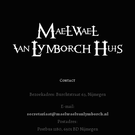
Contact
Bezoekadres: Burchtstraat 63, Nijmegen
E-mail:
secretariaat@maelwaelvanlymborch.nl
Postadres:
Postbus 1180, 6501 BD Nijmegen