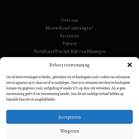
Over ons
Nieuwsbrief ontvangen?
Vacatures
Privacy
Verrijk jezelf in het Rijk van Nijmegen
RSIN Gebroeders Van Limburg Huis (ook: Maelwael van
Beheer toestemming
Lymborch Huis): 854500728
Om de beste ervaringen te bieden, gebruiken wij technologieën zoals cookies om informatie
RSIN Stiching Maelwael Van Lymborch: 813106680
over je apparaat op te slaan en/of te raadplegen. Door in te stemmen met deze technologieën
kunnen wij gegevens zoals surfgedrag of unieke ID's op deze site verwerken. Als je geen
toestemming geeft of uw toestemming intrekt, kan dit een nadelige invloed hebben op
bepaalde functies en mogelijkheden.
Volg ons op:
Accepteren
Weigeren