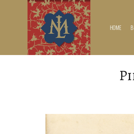
HOME
B
Pi