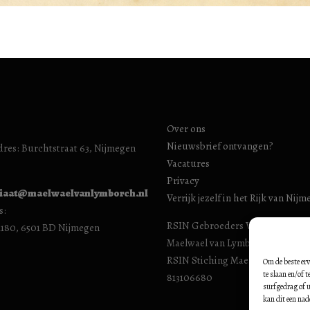
Over ons
Nieuwsbrief ontvangen?
res: Burchtstraat 63, Nijmegen
Vacatures
Privacy
riaat@maelwaelvanlymborch.nl
Verrijk jezelf in het Rijk van Nij
s:
RSIN Gebroeders Van Limburg H
1180, 6501 BD Nijmegen
Maelwael van Lymborch Huis): 8
RSIN Stiching Maelwael Van Lym
Om de beste erv
te slaan en/of 
813106680
surfgedrag of u
kan dit een nad