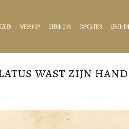
EZOEK
WEBSHOP
STEUN ONS
EXPOSITIES
LEVEN E
latus wast zijn han