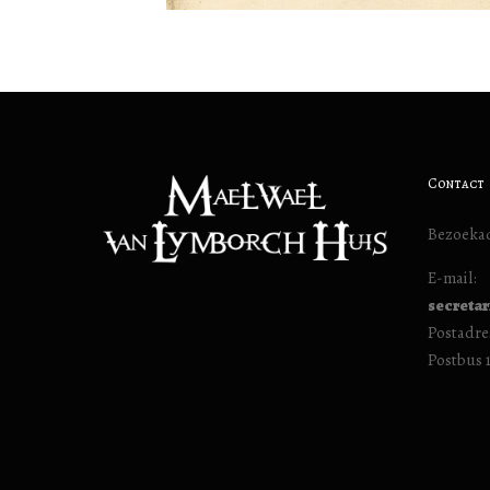
Contact
Bezoekad
E-mail:
secreta
Postadre
Postbus 