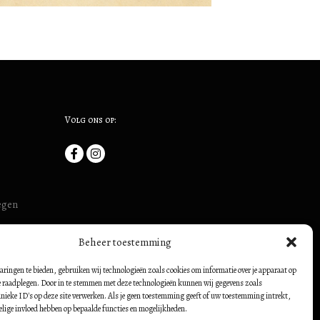
Volg ons op:
megen
uis (ook:
Beheer toestemming
54500728
borch:
aringen te bieden, gebruiken wij technologieën zoals cookies om informatie over je apparaat op
te raadplegen. Door in te stemmen met deze technologieën kunnen wij gegevens zoals
nieke ID's op deze site verwerken. Als je geen toestemming geeft of uw toestemming intrekt,
elige invloed hebben op bepaalde functies en mogelijkheden.