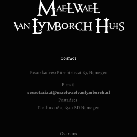
Contact
Bezoekadres: Burchtstraat 63, Nijmegen
E-mail:
secretariaat@maelwaelvanlymborch.nl
Postadres:
Postbus 1180, 6501 BD Nijmegen
Over ons