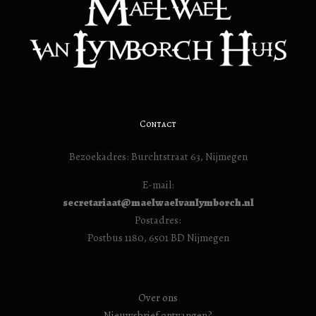
Contact
Bezoekadres: Burchtstraat 63, Nijmegen
E-mail:
secretariaat@maelwaelvanlymborch.nl
Postadres:
Postbus 1180, 6501 BD Nijmegen
Over ons
Nieuwsbrief ontvangen?