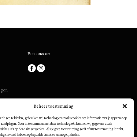
Volg ons op:
megen
uis (ook:
Beheer toestemming
54500728
borch:
aringen te bieden, gebruiken wij technologieën zoals cookies om informatie over je apparaat op
te raadplegen. Door in te stemmen met deze technologieën kunnen wij gegevens zoals
nieke ID's op deze site verwerken. Als je geen toestemming geeft of uw toestemming intrekt,
elige invloed hebben op bepaalde functies en mogelijkheden.