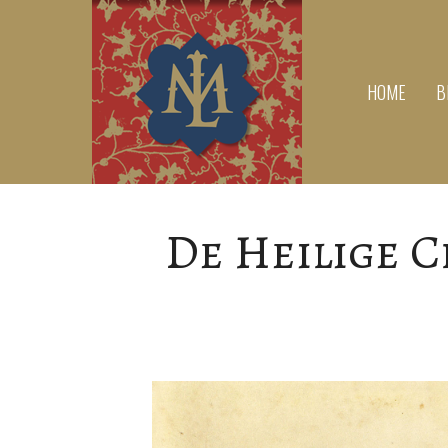
HOME
B
De Heilige C