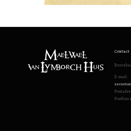
Contact
Bezoekad
E-mail:
secreta
Postadre
Postbus 