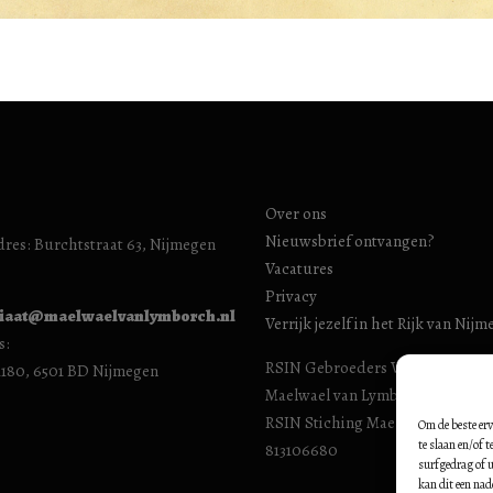
Over ons
Nieuwsbrief ontvangen?
res: Burchtstraat 63, Nijmegen
Vacatures
Privacy
riaat@maelwaelvanlymborch.nl
Verrijk jezelf in het Rijk van Nij
s:
RSIN Gebroeders Van Limburg H
1180, 6501 BD Nijmegen
Maelwael van Lymborch Huis): 8
RSIN Stiching Maelwael Van Lym
Om de beste erv
te slaan en/of 
813106680
surfgedrag of u
kan dit een nad