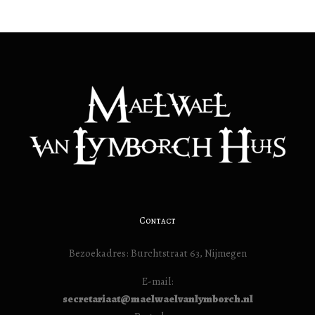
Contact
Bezoekadres: Burchtstraat 63, Nijmegen
E-mail:
secretariaat@maelwaelvanlymborch.nl