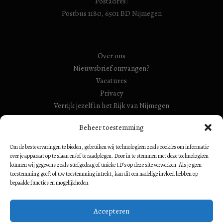
Postadres:
Postbus 1180, 6501 BD Nijmegen
Over ons
Nieuwsbrief ontvangen?
Vacatures
Privacy
Verrijk jezelf in het Rijk van Nijmegen
RSIN Gebroeders Van Limburg Huis (ook: Maelwael van
Beheer toestemming
Lymborch Huis): 854500728
Om de beste ervaringen te bieden, gebruiken wij technologieën zoals cookies om informatie
RSIN Stiching Maelwael Van Lymborch: 813106680
over je apparaat op te slaan en/of te raadplegen. Door in te stemmen met deze technologieën
kunnen wij gegevens zoals surfgedrag of unieke ID's op deze site verwerken. Als je geen
toestemming geeft of uw toestemming intrekt, kan dit een nadelige invloed hebben op
bepaalde functies en mogelijkheden.
Volg ons op:
Accepteren