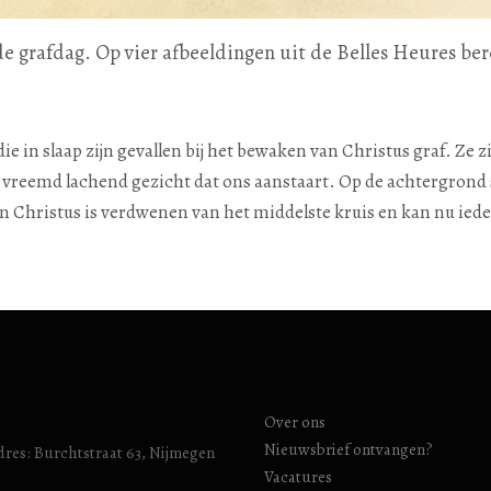
 de grafdag. Op vier afbeeldingen uit de Belles Heures be
ie in slaap zijn gevallen bij het bewaken van Christus graf. Ze z
 vreemd lachend gezicht dat ons aanstaart. Op de achtergrond 
en Christus is verdwenen van het middelste kruis en kan nu ied
Over ons
Nieuwsbrief ontvangen?
res: Burchtstraat 63, Nijmegen
Vacatures