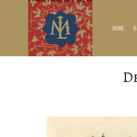
HOME
B
De