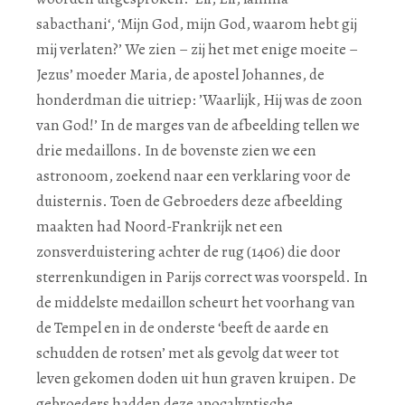
sabacthani‘, ‘Mijn God, mijn God, waarom hebt gij
mij verlaten?’ We zien – zij het met enige moeite –
Jezus’ moeder Maria, de apostel Johannes, de
honderdman die uitriep: ’Waarlijk, Hij was de zoon
van God!’ In de marges van de afbeelding tellen we
drie medaillons. In de bovenste zien we een
astronoom, zoekend naar een verklaring voor de
duisternis. Toen de Gebroeders deze afbeelding
maakten had Noord-Frankrijk net een
zonsverduistering achter de rug (1406) die door
sterrenkundigen in Parijs correct was voorspeld. In
de middelste medaillon scheurt het voorhang van
de Tempel en in de onderste ‘beeft de aarde en
schudden de rotsen’ met als gevolg dat weer tot
leven gekomen doden uit hun graven kruipen. De
gebroeders hadden deze apocalyptische