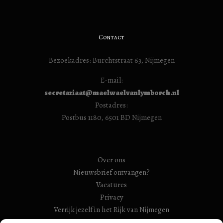
Contact
Bezoekadres: Burchtstraat 63, Nijmegen
E-mail:
secretariaat@maelwaelvanlymborch.nl
Postadres:
Postbus 1180, 6501 BD Nijmegen
Over ons
Nieuwsbrief ontvangen?
Vacatures
Privacy
Verrijk jezelf in het Rijk van Nijmegen