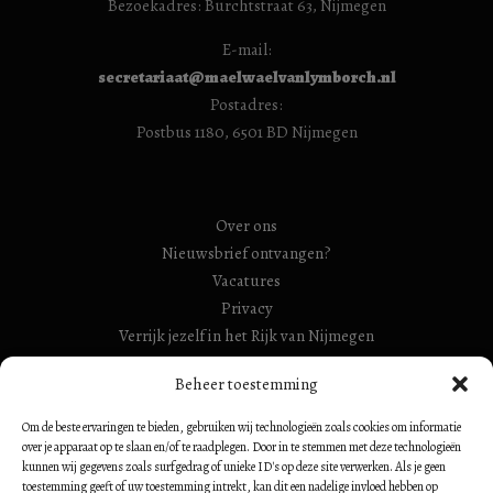
Bezoekadres: Burchtstraat 63, Nijmegen
E-mail:
secretariaat@maelwaelvanlymborch.nl
Postadres:
Postbus 1180, 6501 BD Nijmegen
Over ons
Nieuwsbrief ontvangen?
Vacatures
Privacy
Verrijk jezelf in het Rijk van Nijmegen
RSIN Gebroeders Van Limburg Huis (ook: Maelwael van
Beheer toestemming
Lymborch Huis): 854500728
Om de beste ervaringen te bieden, gebruiken wij technologieën zoals cookies om informatie
RSIN Stiching Maelwael Van Lymborch: 813106680
over je apparaat op te slaan en/of te raadplegen. Door in te stemmen met deze technologieën
kunnen wij gegevens zoals surfgedrag of unieke ID's op deze site verwerken. Als je geen
toestemming geeft of uw toestemming intrekt, kan dit een nadelige invloed hebben op