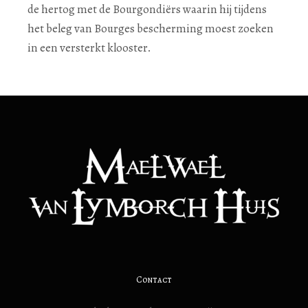
de hertog met de Bourgondiërs waarin hij tijdens
het beleg van Bourges bescherming moest zoeken
in een versterkt klooster.
Contact