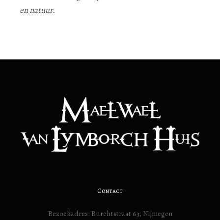
en natuur.
Contact
Bezoekadres: Burchtstraat 63, Nijmegen