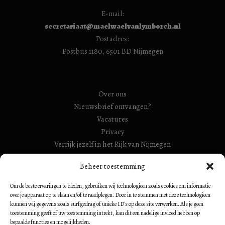
E-mail:
secretariaat@maelwaelvanlymborch.nl
Postadres:
Postbus 1180, 6501 BD Nijmegen
Over ons
Nieuwsbrief ontvangen?
Vacatures
Privacy
Verrijk jezelf in het Rijk van Nijmegen
RSIN Gebroeders Van Limburg Huis (ook: Maelwael van
Beheer toestemming
Lymborch Huis): 854500728
Om de beste ervaringen te bieden, gebruiken wij technologieën zoals cookies om informatie
RSIN Stiching Maelwael Van Lymborch: 813106680
over je apparaat op te slaan en/of te raadplegen. Door in te stemmen met deze technologieën
kunnen wij gegevens zoals surfgedrag of unieke ID's op deze site verwerken. Als je geen
toestemming geeft of uw toestemming intrekt, kan dit een nadelige invloed hebben op
bepaalde functies en mogelijkheden.