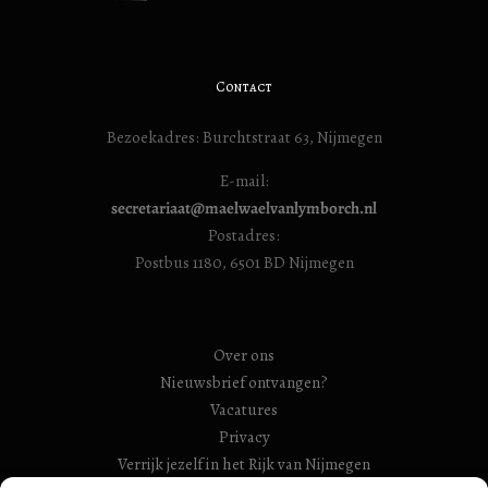
Contact
Bezoekadres: Burchtstraat 63, Nijmegen
E-mail:
secretariaat@maelwaelvanlymborch.nl
Postadres:
Postbus 1180, 6501 BD Nijmegen
Over ons
Nieuwsbrief ontvangen?
Vacatures
Privacy
Verrijk jezelf in het Rijk van Nijmegen